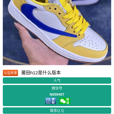
莆田h12是什么版本
人气
微信号
N059407
联系Q Q