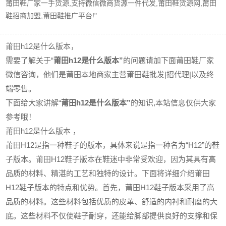
莆田鞋厂家一手货源,支持微信微商货源一件代发,莆田鞋货源网,莆田
鞋招商加盟,莆田鞋推广平台!"
莆田h12是什么版本，
需要了解关于“
莆田h12是什么版本”
的问题请加下面莆田鞋厂家
微信咨询，他们是莆田本地商家主营莆田鞋批发|招代理|以及终
端零售。
下面给大家讲解“
莆田h12是什么版本”
的知识,本站信息仅供大家
参考哦！
莆田h12是什么版本 ，
莆田H12是指一种鞋子的版本，具体来说是指一种名为“H12”的鞋
子版本。莆田H12鞋子版本在鞋迷中非常受欢迎，因为其具有高
品质的材料、精湛的工艺和独特的设计。下面将详细介绍莆田
H12鞋子版本的特点和优势。首先，莆田H12鞋子版本采用了高
品质的材料。这些材料包括优质的皮革、舒适的内衬和耐磨的大
底。这些材料不仅使鞋子耐穿，还能给脚部提供良好的支撑和保