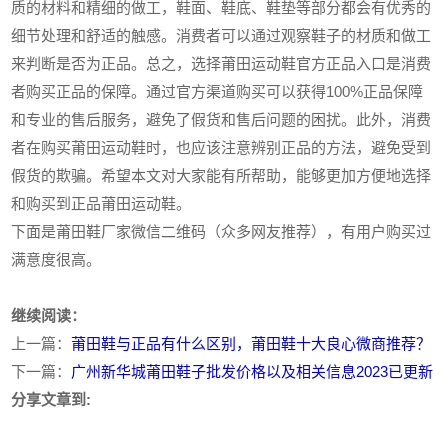
质的材料和精细的做工，鞋面、鞋底、鞋垫等部分都会有优秀的
细节处理和舒适的触感。消费者可以通过观察鞋子的材质和做工
来判断是否为正品。总之，选择莆田运动鞋官方正品入口是消费
者购买正品的保障。通过官方渠道购买可以获得100%正品保障
和专业的售后服务，避免了假货和售后问题的困扰。此外，消费
者在购买莆田运动鞋时，也应该注意辨别正品的方法，避免受到
假货的欺骗。希望本文对大家能有所帮助，能够更加方便地选择
和购买到正品莆田运动鞋。
下面是莆田鞋厂家微信二维码（众多网友推荐），有用户购买过
满意度很高。
继续阅读：
上一篇：
莆田鞋与正品有什么区别，莆田鞋十大良心微商推荐？
下一篇：
广州新华城莆田鞋子批发价格以及相关信息2023已更新
分享文章到: